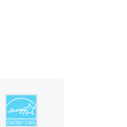
respetando plenamente su diversidad.
Nos caracterizamos por pensar
a
siempre primero en los demás antes
 y
Ver mas
que en nosotros mismos.