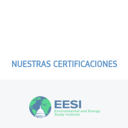
sistemáticamente cada
de los productos y
ebida y correcta ante
instrucción con
servicios que le
ualquier eventualidad
responsabilidad, sin dejar
brindamos y con l
que se nos presente.
por eso de ser proactivos.
atención inmediata
Ver mas
Ver mas
Ver mas
diligente a sus
necesidades.
NUESTRAS CERTIFICACIONES