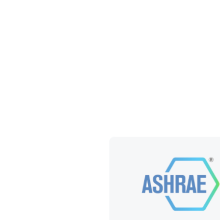
bien más valioso de nuestra empresa,
d
por eso en Ingelmec velamos siempre
c
por el bienestar laboral, profesional y
personal de nuestros empleados
Ver mas